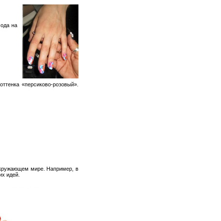
мода на
оттенка «персиково-розовый».
окружающем мире. Например, в
их идей.