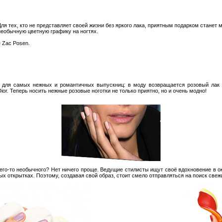
ля тех, кто не представляет своей жизни без яркого лака, приятным подарком станет 
необычную цветную графику на ногтях.
 Zac Posen.
ь для самых нежных и романтичных выпускниц: в моду возвращается розовый лак 
Dior. Теперь носить нежные розовые ноготки не только приятно, но и очень модно!
чего-то необычного? Нет ничего проще. Ведущие стилисты ищут своё вдохновение в 
ых открытках. Поэтому, создавая свой образ, стоит смело отправляться на поиск свеж