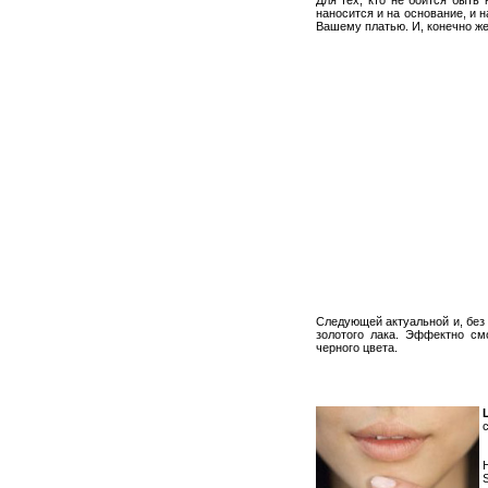
наносится и на основание, и 
Вашему платью. И, конечно же
Следующей актуальной и, без
золотого лака. Эффектно см
черного цвета.
S