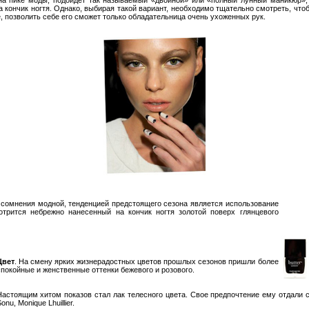
на кончик ногтя. Однако, выбирая такой вариант, необходимо тщательно смотреть, что
, позволить себе его сможет только обладательница очень ухоженных рук.
 сомнения модной, тенденцией предстоящего сезона является использование
отрится небрежно нанесенный на кончик ногтя золотой поверх глянцевого
Цвет
. На смену ярких жизнерадостных цветов прошлых сезонов пришли более
спокойные и женственные оттенки бежевого и розового.
Настоящим хитом показов стал лак телесного цвета. Свое предпочтение ему отдали с
onu, Monique Lhuillier.