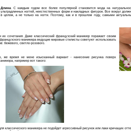
Длина
. С каждым годом все более популярной становится мода на натуральнос
ультрадлинных ногтей, неестественных форм и накладных фигурок. Все вокруг долж
в целом, а не только на ногти. Поэтому, как и в прошлом году, самыми актуальн
и их сочетания. Даже классический французский маникюр поражает своим
 французского маникюра ведущие мировые стилисты советуют использовать
в: бежевого, светло-розового.
то, же время не мене изысканный вариант - нанесение рисунка поверх
аникюра, например вот такого:
для классического маникюра не подойдет агрессивный рисунок или лаки кричащих отте