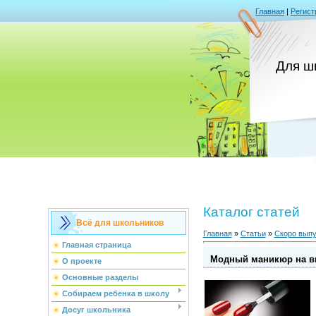
Главная
|
Регист
Для ш
Каталог статей
Всё для школьников
Главная
»
Статьи
»
Скоро выпу
Главная страница
Модный маникюр на в
О проекте
Основные разделы
Собираем ребенка в школу
Досуг школьника