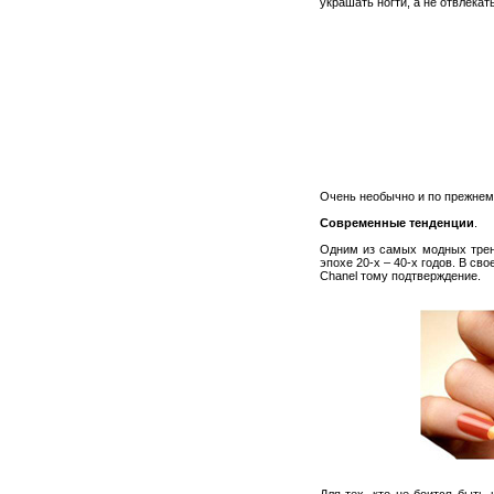
украшать ногти, а не отвлекат
Очень необычно и по прежнему
Современные тенденции
.
Одним из самых модных трен
эпохе 20-х – 40-х годов. В св
Chanel тому подтверждение.
Для тех, кто не боится быть