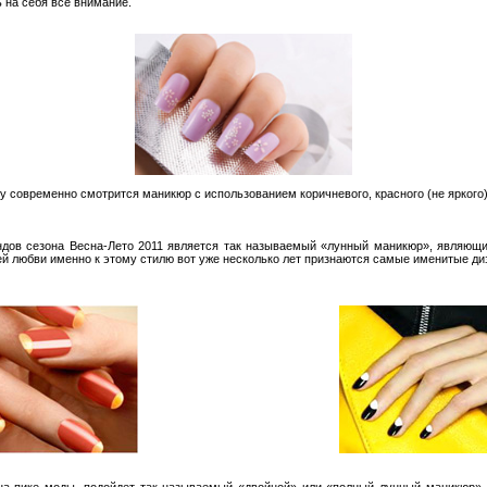
ь на себя всё внимание.
 современно смотрится маникюр с использованием коричневого, красного (не яркого),
дов сезона Весна-Лето 2011 является так называемый «лунный маникюр», являющий
оей любви именно к этому стилю вот уже несколько лет признаются самые именитые ди
 на пике моды, подойдет так называемый «двойной» или «полный лунный маникюр»,