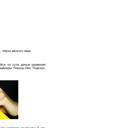
 тёмно жёлтого лака.
ся, по сути, данью уважения
зайнеры. Показы Dior, Thakoon,
 при котором контрастный лак